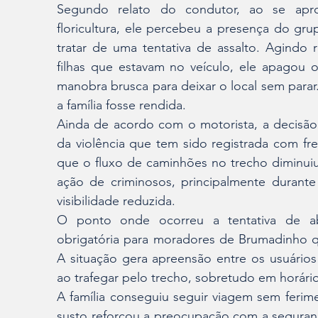
Segundo relato do condutor, ao se apr
floricultura, ele percebeu a presença do gr
tratar de uma tentativa de assalto. Agindo 
filhas que estavam no veículo, ele apagou os
manobra brusca para deixar o local sem parar.
a família fosse rendida.
Ainda de acordo com o motorista, a decisão 
da violência que tem sido registrada com fre
que o fluxo de caminhões no trecho diminuiu
ação de criminosos, principalmente durant
visibilidade reduzida.
O ponto onde ocorreu a tentativa de a
obrigatória para moradores de Brumadinho q
A situação gera apreensão entre os usuários
ao trafegar pelo trecho, sobretudo em horár
A família conseguiu seguir viagem sem ferime
susto reforçou a preocupação com a segurança