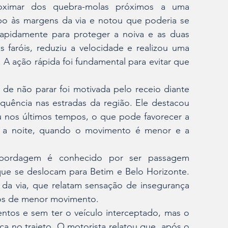
oximar dos quebra-molas próximos a uma 
upo às margens da via e notou que poderia se 
rapidamente para proteger a noiva e as duas 
 faróis, reduziu a velocidade e realizou uma 
 A ação rápida foi fundamental para evitar que 
de não parar foi motivada pelo receio diante 
quência nas estradas da região. Ele destacou 
 nos últimos tempos, o que pode favorecer a 
e a noite, quando o movimento é menor e a 
bordagem é conhecido por ser passagem 
ue se deslocam para Betim e Belo Horizonte. 
 da via, que relatam sensação de insegurança 
ios de menor movimento.
ntos e sem ter o veículo interceptado, mas o 
 no trajeto. O motorista relatou que, após o 