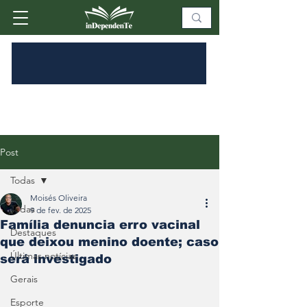
Post
Todas
Moisés Oliveira
Todas
9 de fev. de 2025
Família denuncia erro vacinal
Destaques
que deixou menino doente; caso
Últimas notícias
será investigado
Gerais
Esporte