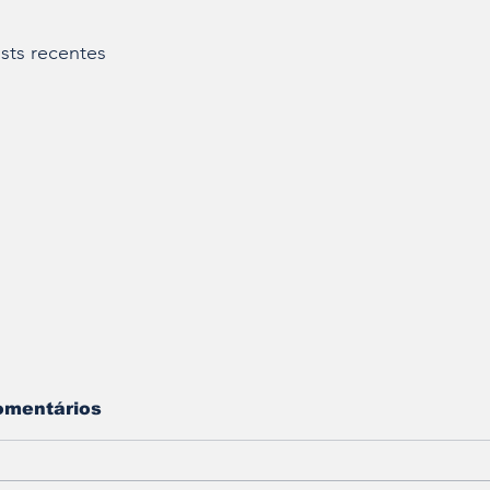
sts recentes
omentários