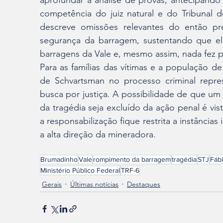
aprofundar a análise de provas, antecipando
competência do juiz natural e do Tribunal d
descreve omissões relevantes do então pre
segurança da barragem, sustentando que ele 
barragens da Vale e, mesmo assim, nada fez pa
Para as famílias das vítimas e a população de
de Schvartsman no processo criminal repre
busca por justiça. A possibilidade de que um
da tragédia seja excluído da ação penal é v
a responsabilização fique restrita a instâncias
a alta direção da mineradora.
Brumadinho
Vale
rompimento da barragem
tragédia
STJ
Fáb
Ministério Público Federal
TRF-6
Gerais
Últimas notícias
Destaques