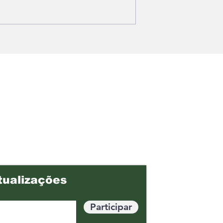
ional de
Cáritas abre seleção
cobra R$17,7
para projeto voltado às
Vale por
comunidades atingidas
a exploração
em Brumadinho
tualizações
Participar