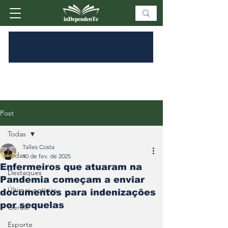
Post
Todas
Talles Costa
Todas
10 de fev. de 2025
Enfermeiros que atuaram na
Destaques
Pandemia começam a enviar
Últimas notícias
documentos para indenizações
por sequelas
Gerais
Esporte