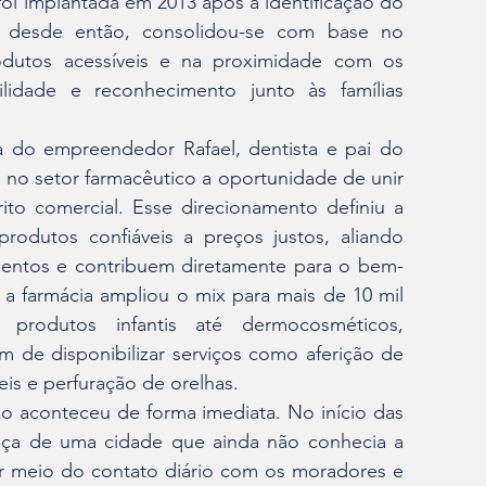
oi implantada em 2013 após a identificação do 
, desde então, consolidou-se com base no 
dutos acessíveis e na proximidade com os 
ilidade e reconhecimento junto às famílias 
a do empreendedor Rafael, dentista e pai do 
 no setor farmacêutico a oportunidade de unir 
to comercial. Esse direcionamento definiu a 
rodutos confiáveis a preços justos, aliando 
entos e contribuem diretamente para o bem-
a farmácia ampliou o mix para mais de 10 mil 
produtos infantis até dermocosméticos, 
m de disponibilizar serviços como aferição de 
veis e perfuração de orelhas.
 aconteceu de forma imediata. No início das 
iança de uma cidade que ainda não conhecia a 
r meio do contato diário com os moradores e 