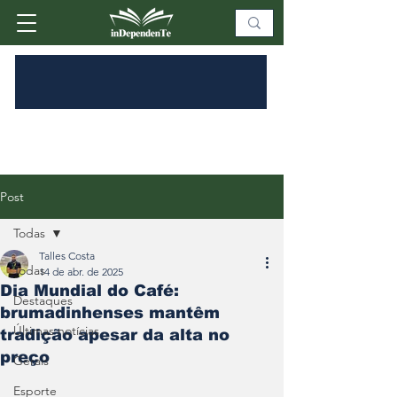
Post
Todas
Talles Costa
Todas
14 de abr. de 2025
Dia Mundial do Café:
Destaques
brumadinhenses mantêm
Últimas notícias
tradição apesar da alta no
preço
Gerais
Esporte