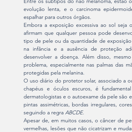
Entre os subtipos do não melanoma, estão o 
evolução lenta, e o carcinoma epidermoid
espalhar para outros órgãos.
Embora a exposição excessiva ao sol seja o 
afirmam que qualquer pessoa pode desenvo
tipo de pele ou da quantidade de exposição s
na infância e a ausência de proteção 
desenvolver a doença. Além disso, mesmo i
problema, especialmente nas palmas das mã
protegidas pela melanina.
O uso diário do protetor solar, associado a
chapéus e óculos escuros, é fundamental
dermatologistas e o autoexame da pele são esse
pintas assimétricas, bordas irregulares, cor
seguindo a regra 
ABCDE
.
Apesar de, em muitos casos, o câncer de pele
vermelhas, lesões que não cicatrizam e mudan