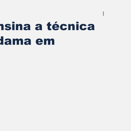
nsina a técnica
edama em