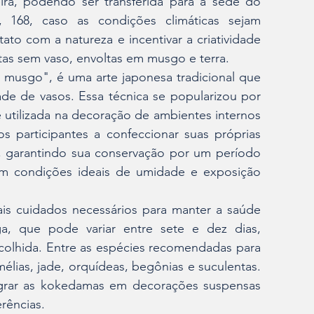
ra, podendo ser transferida para a sede do 
, 168, caso as condições climáticas sejam 
to com a natureza e incentivar a criatividade 
tas sem vaso, envoltas em musgo e terra.
 musgo", é uma arte japonesa tradicional que 
de de vasos. Essa técnica se popularizou por 
 utilizada na decoração de ambientes internos 
s participantes a confeccionar suas próprias 
 garantindo sua conservação por um período 
m condições ideais de umidade e exposição 
ais cuidados necessários para manter a saúde 
ga, que pode variar entre sete e dez dias, 
olhida. Entre as espécies recomendadas para 
élias, jade, orquídeas, begônias e suculentas. 
grar as kokedamas em decorações suspensas 
rências.