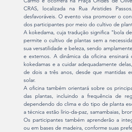
Carmo e ocorrerá na Praça Orides de Olivei
CRAS, localizada na Rua Aristides Passos
desfavoráveis. O evento visa promover o conta
dos participantes por meio do cultivo de plan
A kokedama, cuja tradução significa "bola de
permite o cultivo de plantas sem a necessida
sua versatilidade e beleza, sendo amplamente
e externos. A dinâmica da oficina ensinará o
kokedamas e a cuidar adequadamente delas,
de dois a três anos, desde que mantidas e
solar.
A oficina também orientará sobre os princip
das plantas, incluindo a frequência de re
dependendo do clima e do tipo de planta esc
a técnica estão lírio-da-paz, samambaias, brom
Os participantes também aprenderão a inte
ou em bases de madeira, conforme suas prefe