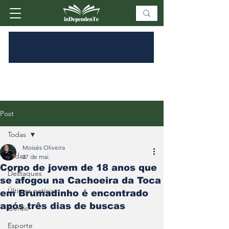
Post
Todas
Moisés Oliveira
Todas
27 de mai.
Corpo de jovem de 18 anos que
Destaques
se afogou na Cachoeira da Toca
Últimas notícias
em Brumadinho é encontrado
após três dias de buscas
Gerais
Esporte