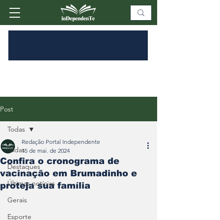
Post
Todas
Redação Portal Independente
Todas
15 de mai. de 2024
Confira o cronograma de
Destaques
vacinação em Brumadinho e
Últimas notícias
proteja sua família
Gerais
Esporte