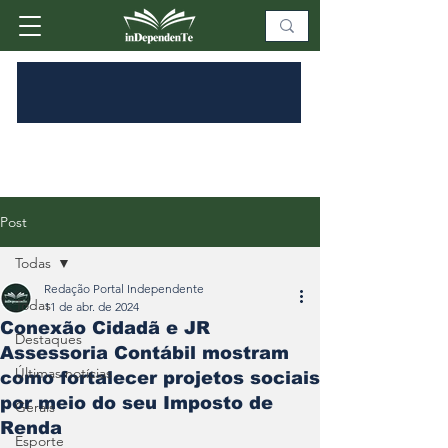
Post
Todas
Redação Portal Independente
Todas
11 de abr. de 2024
Conexão Cidadã e JR
Destaques
Assessoria Contábil mostram
Últimas notícias
como fortalecer projetos sociais
por meio do seu Imposto de
Gerais
Renda
Esporte