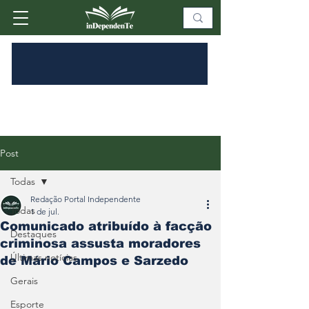
Post
Todas
Redação Portal Independente
Todas
1 de jul.
Comunicado atribuído à facção
Destaques
criminosa assusta moradores
Últimas notícias
de Mário Campos e Sarzedo
Gerais
Esporte