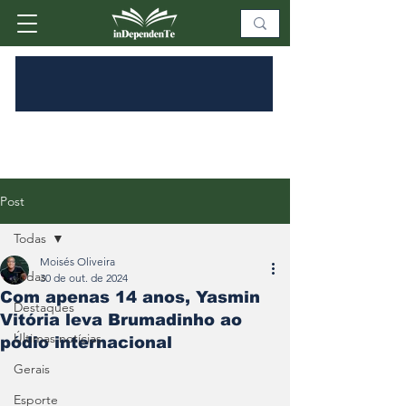
Post
Todas
Moisés Oliveira
Todas
30 de out. de 2024
Com apenas 14 anos, Yasmin
Destaques
Vitória leva Brumadinho ao
Últimas notícias
pódio internacional
Gerais
Esporte