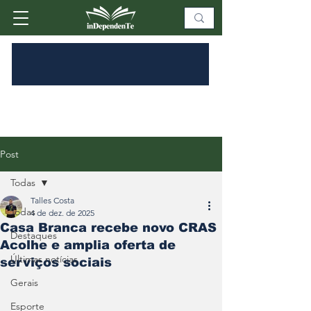
Post
Todas
Talles Costa
Todas
4 de dez. de 2025
Casa Branca recebe novo CRAS
Destaques
Acolhe e amplia oferta de
Últimas notícias
serviços sociais
Gerais
Esporte