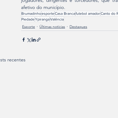
jogadores, dirigentes e torcedores, que 
afetivo do município.
Brumadinho
esporte
Casa Branca
futebol amador
Canto do 
Piedade
Ypiranga
Valência
Esporte
Últimas notícias
Destaques
sts recentes