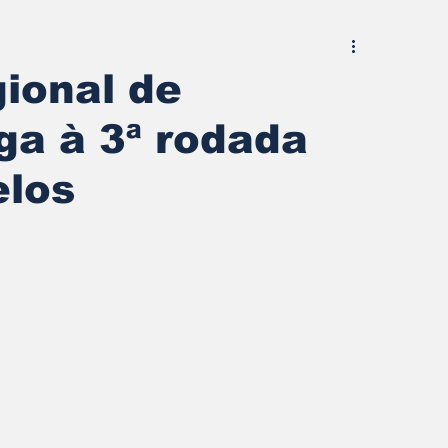
ional de
a à 3ª rodada
elos