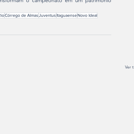
transformam o campeonato em um patrimônio 
Rio
Córrego de Almas
Juventus
Itaguaense
Novo Ideal
Ver 