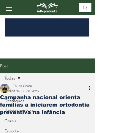
Post
Todas
Talles Costa
Todas
7 de jul. de 2025
Campanha nacional orienta
Destaques
famílias a iniciarem ortodontia
Últimas notícias
preventiva na infância
Gerais
Esporte