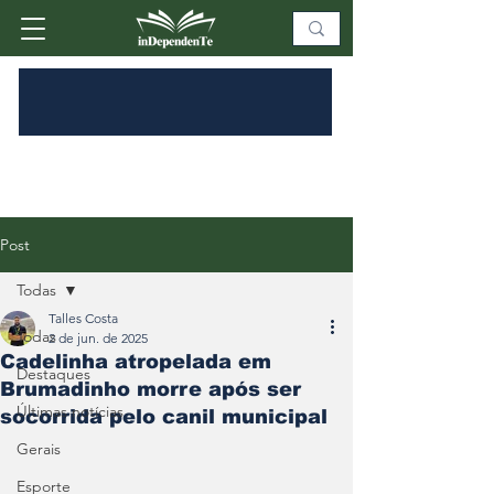
Post
Todas
Talles Costa
Todas
2 de jun. de 2025
Cadelinha atropelada em
Destaques
Brumadinho morre após ser
Últimas notícias
socorrida pelo canil municipal
Gerais
Esporte