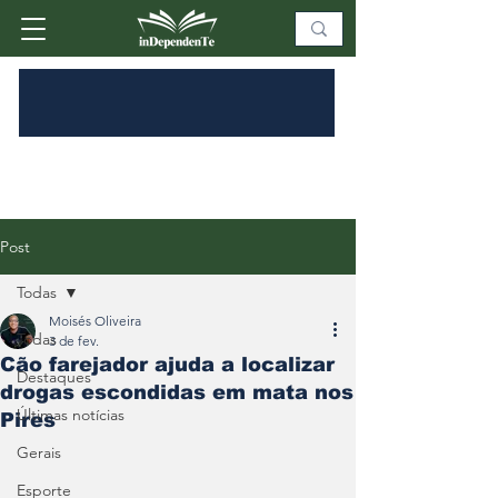
Post
Todas
Moisés Oliveira
Todas
3 de fev.
Cão farejador ajuda a localizar
Destaques
drogas escondidas em mata nos
Últimas notícias
Pires
Gerais
Esporte