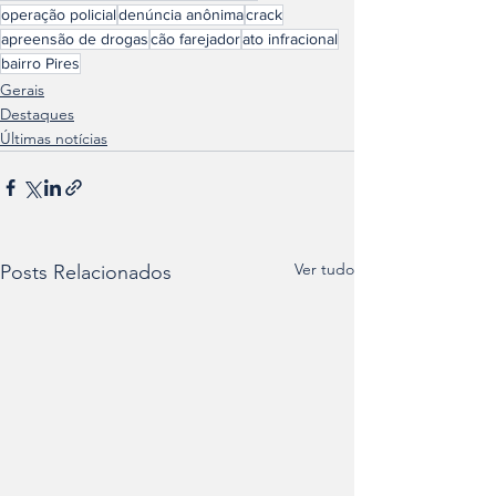
operação policial
denúncia anônima
crack
apreensão de drogas
cão farejador
ato infracional
bairro Pires
Gerais
Destaques
Últimas notícias
Ver tudo
Posts Relacionados