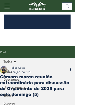
Post
Todas
Talles Costa
Todas
3 de jan. de 2025
Câmara marca reunião
Destaques
extraordinária para discussão
Últimas notícias
do Orçamento de 2025 para
este domingo (5)
Gerais
Esporte