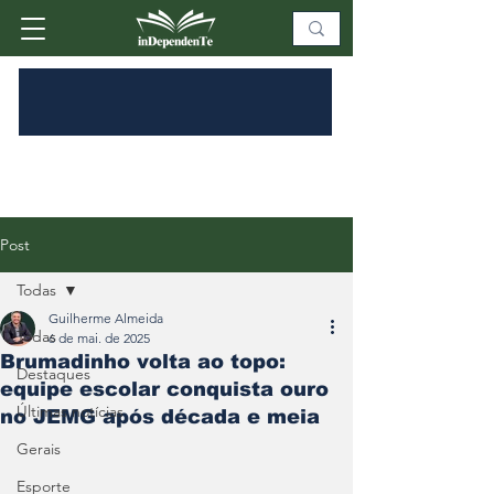
Post
Todas
Guilherme Almeida
Todas
6 de mai. de 2025
Brumadinho volta ao topo:
Destaques
equipe escolar conquista ouro
Últimas notícias
no JEMG após década e meia
Gerais
Esporte