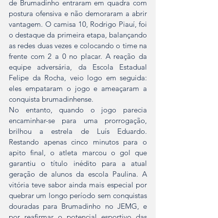
de Brumadinho entraram em quadra com 
postura ofensiva e não demoraram a abrir 
vantagem. O camisa 10, Rodrigo Piauí, foi 
o destaque da primeira etapa, balançando 
as redes duas vezes e colocando o time na 
frente com 2 a 0 no placar. A reação da 
equipe adversária, da Escola Estadual 
Felipe da Rocha, veio logo em seguida: 
eles empataram o jogo e ameaçaram a 
conquista brumadinhense.
No entanto, quando o jogo parecia 
encaminhar-se para uma prorrogação, 
brilhou a estrela de Luís Eduardo. 
Restando apenas cinco minutos para o 
apito final, o atleta marcou o gol que 
garantiu o título inédito para a atual 
geração de alunos da escola Paulina. A 
vitória teve sabor ainda mais especial por 
quebrar um longo período sem conquistas 
douradas para Brumadinho no JEMG, e 
por reafirmar o potencial esportivo das 