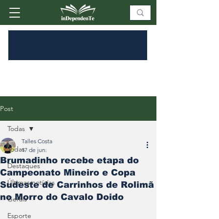
Post
Todas
Talles Costa
Todas
17 de jun.
Brumadinho recebe etapa do
Destaques
Campeonato Mineiro e Copa
Últimas notícias
Sudeste de Carrinhos de Rolimã
no Morro do Cavalo Doido
Gerais
Esporte