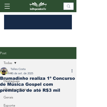
Post
Todas
Talles Costa
Todas
15 de set. de 2025
Brumadinho realiza 1º Concurso
Destaques
de Música Gospel com
Últimas notícias
premiação de até R$3 mil
Gerais
Esporte