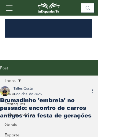
Post
Todas
Talles Costa
Todas
1 de dez. de 2025
Brumadinho 'embreia' no
Destaques
passado: encontro de carros
Últimas notícias
antigos vira festa de gerações
Gerais
Esporte