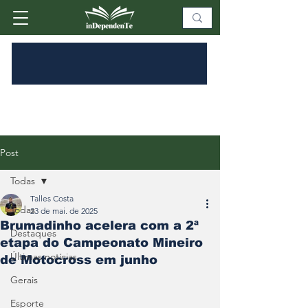
Post
Todas
Talles Costa
Todas
23 de mai. de 2025
Brumadinho acelera com a 2ª
Destaques
etapa do Campeonato Mineiro
Últimas notícias
de Motocross em junho
Gerais
Esporte