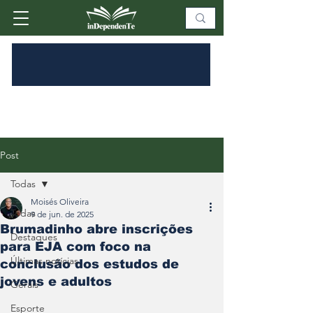
Post
Todas
Moisés Oliveira
Todas
9 de jun. de 2025
Brumadinho abre inscrições
Destaques
para EJA com foco na
Últimas notícias
conclusão dos estudos de
jovens e adultos
Gerais
Esporte