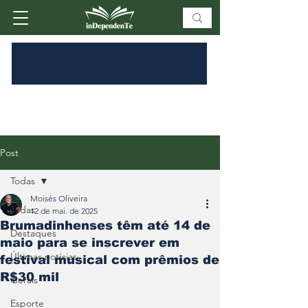
Post
Todas
Moisés Oliveira
Todas
12 de mai. de 2025
Brumadinhenses têm até 14 de
Destaques
maio para se inscrever em
Últimas notícias
festival musical com prêmios de
R$30 mil
Gerais
Esporte