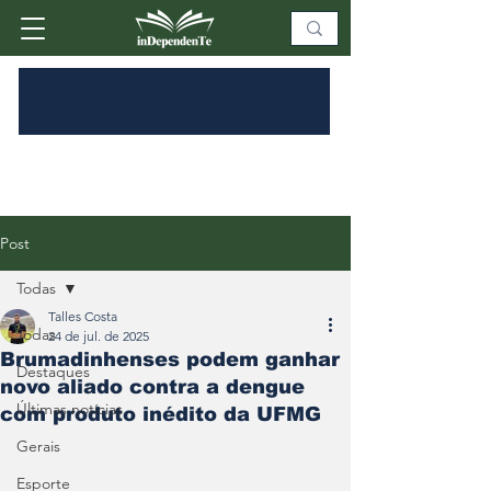
Post
Todas
Talles Costa
Todas
24 de jul. de 2025
Brumadinhenses podem ganhar
Destaques
novo aliado contra a dengue
Últimas notícias
com produto inédito da UFMG
Gerais
Esporte