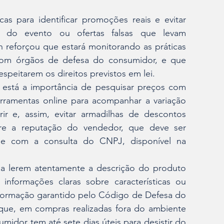
cas para identificar promoções reais e evitar 
s do evento ou ofertas falsas que levam 
 reforçou que estará monitorando as práticas 
com órgãos de defesa do consumidor, e que 
peitarem os direitos previstos em lei.
a está a importância de pesquisar preços com 
rramentas online para acompanhar a variação 
r e, assim, evitar armadilhas de descontos 
re a reputação do vendedor, que deve ser 
 e com a consulta do CNPJ, disponível na 
 a lerem atentamente a descrição do produto 
informações claras sobre características ou 
informação garantido pelo Código de Defesa do 
e, em compras realizadas fora do ambiente 
umidor tem até sete dias úteis para desistir do 