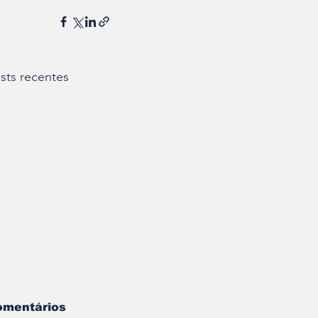
sts recentes
omentários