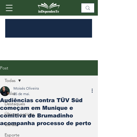
Post
Todas
Moisés Oliveira
Todas
25 de mai.
Audiências contra TÜV Süd
Destaques
começam em Munique e
Últimas notícias
comitiva de Brumadinho
acompanha processo de perto
Gerais
Esporte