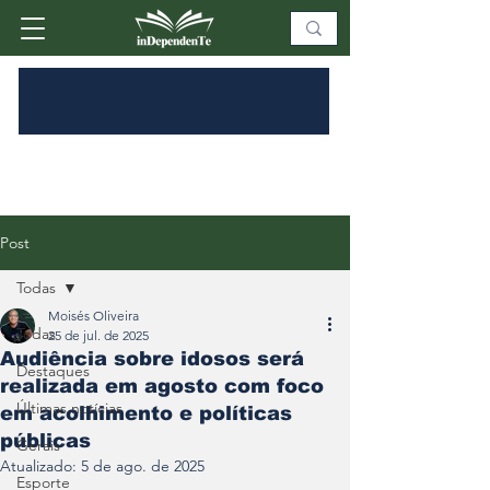
Post
Todas
Moisés Oliveira
Todas
25 de jul. de 2025
Audiência sobre idosos será
Destaques
realizada em agosto com foco
Últimas notícias
em acolhimento e políticas
públicas
Gerais
Atualizado:
5 de ago. de 2025
Esporte