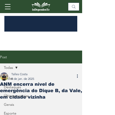
Post
Todas
Talles Costa
Todas
8 de jan. de 2025
ANM encerra nível de
Destaques
emergência do Dique B, da Vale,
Últimas notícias
em cidade vizinha
Gerais
Esporte