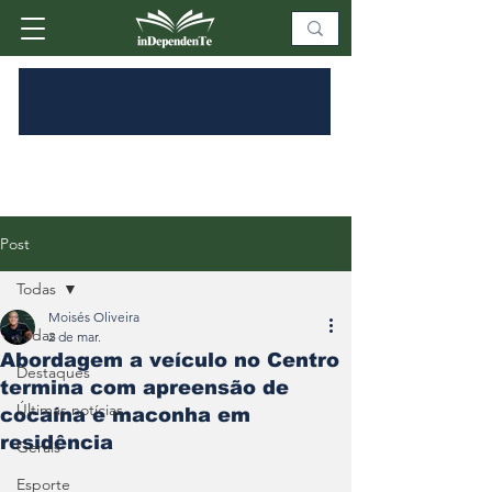
Post
Todas
Moisés Oliveira
Todas
2 de mar.
Abordagem a veículo no Centro
Destaques
termina com apreensão de
Últimas notícias
cocaína e maconha em
residência
Gerais
Esporte