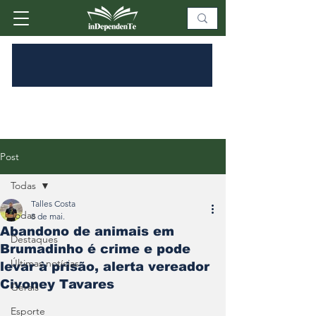
Post
Todas
Talles Costa
Todas
8 de mai.
Abandono de animais em
Destaques
Brumadinho é crime e pode
Últimas notícias
levar à prisão, alerta vereador
Civoney Tavares
Gerais
Esporte