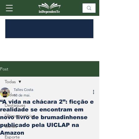
Post
Todas
Talles Costa
Todas
18 de mai.
“A vida na chácara 2”: ficção e
Destaques
realidade se encontram em
Últimas notícias
novo livro de brumadinhense
publicado pela UICLAP na
Gerais
Amazon
Esporte