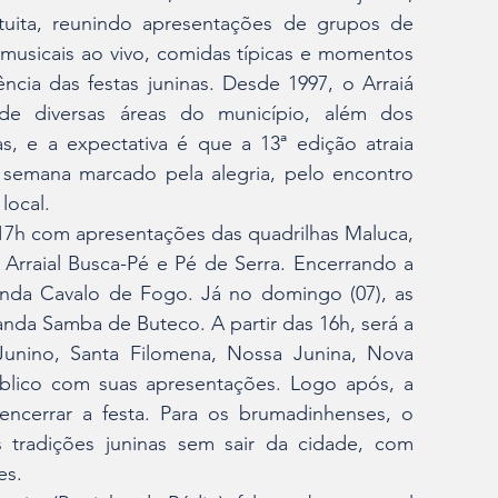
tuita, reunindo apresentações de grupos de 
musicais ao vivo, comidas típicas e momentos 
cia das festas juninas. Desde 1997, o Arraiá 
de diversas áreas do município, além dos 
, e a expectativa é que a 13ª edição atraia 
 semana marcado pela alegria, pelo encontro 
local.
17h com apresentações das quadrilhas Maluca, 
Arraial Busca-Pé e Pé de Serra. Encerrando a 
anda Cavalo de Fogo. Já no domingo (07), as 
da Samba de Buteco. A partir das 16h, será a 
unino, Santa Filomena, Nossa Junina, Nova 
lico com suas apresentações. Logo após, a 
ncerrar a festa. Para os brumadinhenses, o 
tradições juninas sem sair da cidade, com 
es.