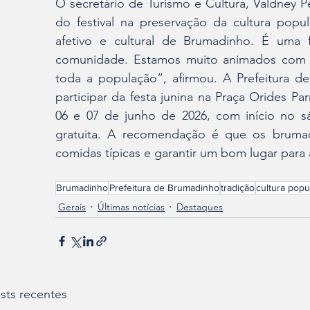
O secretário de Turismo e Cultura, Valdney Pe
do festival na preservação da cultura popu
afetivo e cultural de Brumadinho. É uma 
comunidade. Estamos muito animados com 
toda a população”, afirmou. A Prefeitura d
participar da festa junina na Praça Orides Par
06 e 07 de junho de 2026, com início no s
gratuita. A recomendação é que os brumad
comidas típicas e garantir um bom lugar para a
Brumadinho
Prefeitura de Brumadinho
tradição
cultura popu
Gerais
Últimas notícias
Destaques
sts recentes